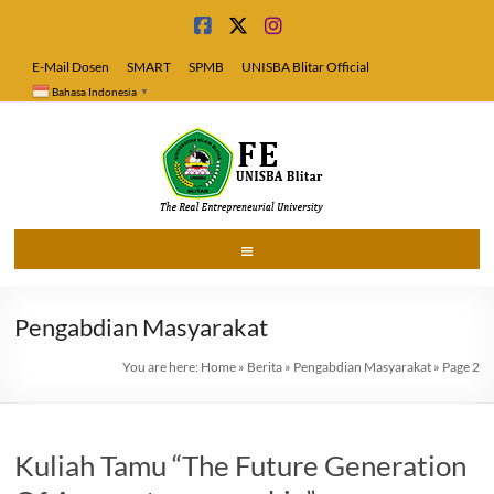
Skip
to
content
E-Mail Dosen
SMART
SPMB
UNISBA Blitar Official
Bahasa Indonesia
▼
Fakultas
Menu
Ekonomi
Pengabdian Masyarakat
Universitas
Islam
You are here:
Home
»
Berita
»
Pengabdian Masyarakat
»
Page 2
Blitar
Kuliah Tamu “The Future Generation