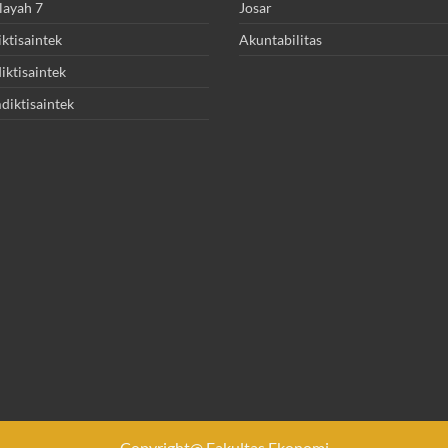
layah 7
Josar
ktisaintek
Akuntabilitas
ktisaintek
diktisaintek
Copyright@ Fakultas Ekonomi