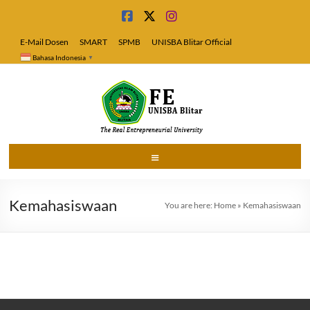
Skip
to
content
E-Mail Dosen
SMART
SPMB
UNISBA Blitar Official
Bahasa Indonesia
▼
Fakultas
Menu
Ekonomi
Kemahasiswaan
Universitas
You are here:
Home
»
Kemahasiswaan
Islam
Blitar