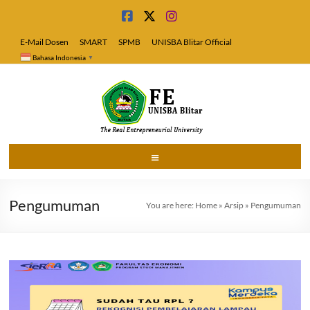
Skip
to
content
E-Mail Dosen
SMART
SPMB
UNISBA Blitar Official
Bahasa Indonesia
▼
Fakultas
Menu
Ekonomi
Pengumuman
Universitas
You are here:
Home
»
Arsip
»
Pengumuman
Islam
Blitar