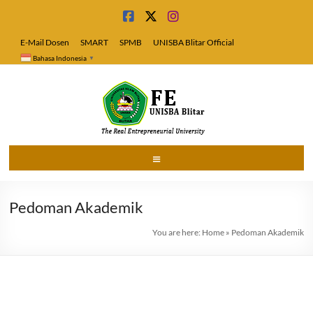
Skip
to
content
E-Mail Dosen
SMART
SPMB
UNISBA Blitar Official
Bahasa Indonesia
▼
Fakultas
Menu
Ekonomi
Pedoman Akademik
Universitas
Islam
You are here:
Home
»
Pedoman Akademik
Blitar