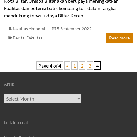
Kota Blitar, Unisba Blitar akan berupaya meningkatkan
kualitas dan potensi batik kembang turi dalam rangka
mendukung terwujudnya Blitar Keren.
fakultas ekonomi
5 September 2022
Berita
,
Fakultas
Read more
Page 4 of 4
«
1
2
3
4
Arsip
Archives
Link Internal