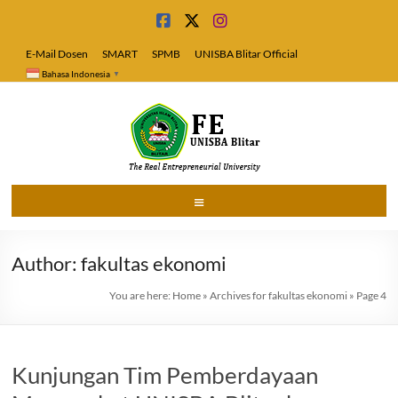
Skip
to
content
E-Mail Dosen
SMART
SPMB
UNISBA Blitar Official
Bahasa Indonesia
▼
Fakultas
Menu
Ekonomi
Author:
fakultas ekonomi
Universitas
Islam
You are here:
Home
»
Archives for fakultas ekonomi
»
Page 4
Blitar
Kunjungan Tim Pemberdayaan