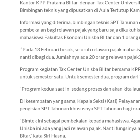
Kantor KPP Pratama Blitar dengan Tax Center Universit
Bimbingan teknis yang dipusatkan di Aula Tertutup Kam
Informasi yang diterima, bimbingan teknis SPT Tahunan d
pembekalan bagi relawan pajak yang baru saja dikukuhkan
mahasiswa Fakultas Ekonomi Unisba Blitar dan 1 orang 
“Pada 13 Februari besok, seluruh relawan pajak mahasi
nanti dibagi dua. Jumlahnya ada 20 orang relawan pajak,
Program kegiatan Tax Center Unisba Blitar bersama KPP 
untuk semester satu. Untuk semester dua, program dari 
“Program kedua saat ini sedang proses dan akan kita laun
Di kesempatan yang sama, Kepala Seksi (Kasi) Pelayanan
pengisian SPT Tahunan khususnya SPT Tahunan bagi orang 
“Bimtek ini sebagai pembekalan kepada mahasiswa. Agar
Unisba ini ada yang jadi relawan pajak. Nanti fungsi
Bitar,” kata Siri Hasna.