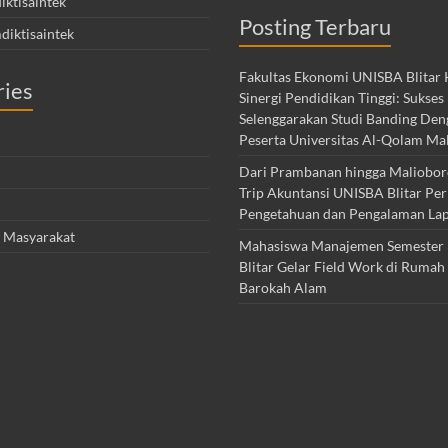
ktisaintek
Posting Terbaru
diktisaintek
Fakultas Ekonomi UNISBA Blitar
ries
Sinergi Pendidikan Tinggi: Sukses
Selenggarakan Studi Banding Den
Peserta Universitas Al-Qolam Ma
Dari Prambanan hingga Maliobo
Trip Akuntansi UNISBA Blitar Pe
Pengetahuan dan Pengalaman La
 Masyarakat
Mahasiswa Manajemen Semester
Blitar Gelar Field Work di Rumah
Barokah Alam