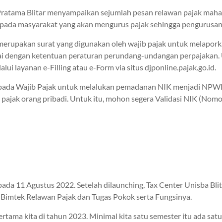
 Pratama Blitar menyampaikan sejumlah pesan relawan pajak mahas
pada masyarakat yang akan mengurus pajak sehingga pengurusan S
 merupakan surat yang digunakan oleh wajib pajak untuk melapor
sesuai dengan ketentuan peraturan perundang-undangan perpaja
ui layanan e-Filling atau e-Form via situs djponline.pajak.go.id.
epada Wajib Pajak untuk melalukan pemadanan NIK menjadi NPW
 pajak orang pribadi. Untuk itu, mohon segera Validasi NIK (
g pada 11 Agustus 2022. Setelah dilaunching, Tax Center Unisba B
 Bimtek Relawan Pajak dan Tugas Pokok serta Fungsinya.
ertama kita di tahun 2023. Minimal kita satu semester itu ada satu