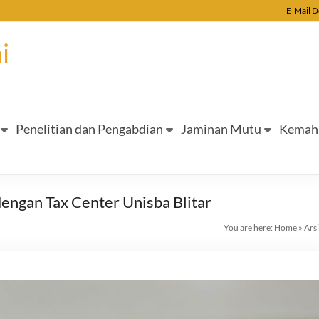
E-Mail 
i
Penelitian dan Pengabdian
Jaminan Mutu
Kemah
engan Tax Center Unisba Blitar
You are here:
Home
»
Ars