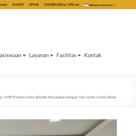
Dosen
SMART
SPMB
UNISBA Blitar Official
Bahasa Indonesia
▼
asiswaan
Layanan
Fasilitas
Kontak
ip
»
KPP Pratama Gelar Bimtek Perpajakan dengan Tax Center Unisba Blitar