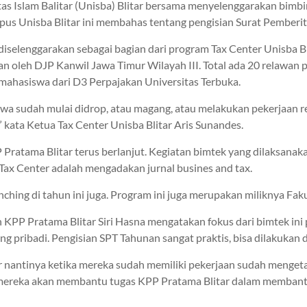
as Islam Balitar (Unisba) Blitar bersama menyelenggarakan bimbi
pus Unisba Blitar ini membahas tentang pengisian Surat Pemberit
iselenggarakan sebagai bagian dari program Tax Center Unisba Bli
 oleh DJP Kanwil Jawa Timur Wilayah III. Total ada 20 relawan pa
mahasiswa dari D3 Perpajakan Universitas Terbuka.
swa sudah mulai didrop, atau magang, atau melakukan pekerjaan r
” kata Ketua Tax Center Unisba Blitar Aris Sunandes.
Pratama Blitar terus berlanjut. Kegiatan bimtek yang dilaksanak
Tax Center adalah mengadakan jurnal busines and tax.
ching di tahun ini juga. Program ini juga merupakan miliknya Fakul
 KPP Pratama Blitar Siri Hasna mengatakan fokus dari bimtek ini 
pribadi. Pengisian SPT Tahunan sangat praktis, bisa dilakukan di 
 nantinya ketika mereka sudah memiliki pekerjaan sudah mengeta
nya mereka akan membantu tugas KPP Pratama Blitar dalam memba