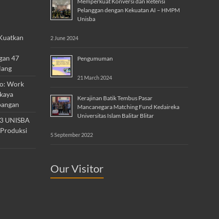
Memperkuat Konversi dan Retensi
Pelanggan dengan Kekuatan AI – HMPM
Unisba
 Kuatkan
2 June 2024
gan 47
Pengumuman
lang
21 March 2024
ro: Work
rkaya
Kerajinan Batik Tembus Pasar
pangan
Mancanegara Matching Fund Kedaireka
Universitas Islam Balitar Blitar
 3 UNISBA
 Produksi
5 September 2022
Our Visitor