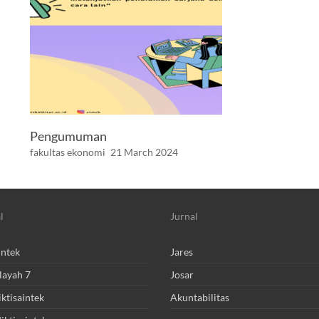
Pengumuman
fakultas ekonomi
21 March 2024
l
Jurnal
intek
Jares
layah 7
Josar
ktisaintek
Akuntabilitas