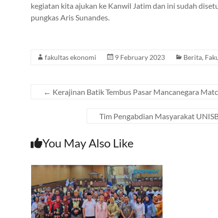
kegiatan kita ajukan ke Kanwil Jatim dan ini sudah diset
pungkas Aris Sunandes.
fakultas ekonomi
9 February 2023
Berita
,
Faku
←
Kerajinan Batik Tembus Pasar Mancanegara Matchi
Tim Pengabdian Masyarakat UNISB
You May Also Like