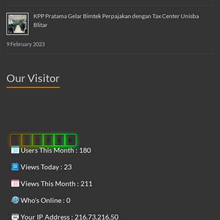
KPP Pratama Gelar Bimtek Perpajakan dengan Tax Center Unisba
Blitar
9 February 2023
Our Visitor
0
1
8
1
4
6
Users This Month : 180
Views Today : 23
Views This Month : 211
Who's Online : 0
Your IP Address : 216.73.216.50