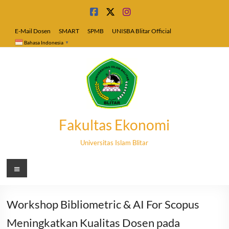
Skip
to
content
E-Mail Dosen
SMART
SPMB
UNISBA Blitar Official
Bahasa Indonesia
▼
Fakultas Ekonomi
Universitas Islam Blitar
Menu
Workshop Bibliometric & AI For Scopus
Meningkatkan Kualitas Dosen pada