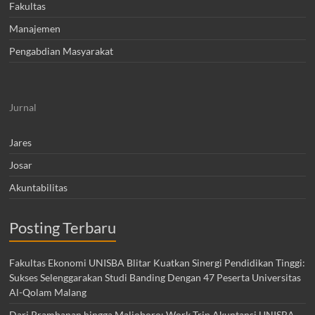
Fakultas
Manajemen
Pengabdian Masyarakat
Jurnal
Jares
Josar
Akuntabilitas
Posting Terbaru
Fakultas Ekonomi UNISBA Blitar Kuatkan Sinergi Pendidikan Tinggi:
Sukses Selenggarakan Studi Banding Dengan 47 Peserta Universitas
Al-Qolam Malang
Dari Prambanan hingga Malioboro: Work Trip Akuntansi UNISBA